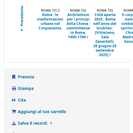
Precedente
ROMA 731.2
ROMA 732
ROMA 733
ROMA
Roma :
le
Architetture
Città aperta
Il cor
trasformazioni
per i principi
2025 :
Roma
nome
urbane nel
della Chiesa :
nell'anno del
simbol
Cinquecento.
committenze
Giubileo :
spirito
in Roma,
[Vittoriano,
Chi
1400-1700 /
Sala
Madre
Zanardelli,
Gesui
26 giugno-28
settembre
2025] /
Prenota
Stampa
Cita
Aggiungi al tuo carrello
Salva il record: