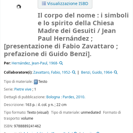
Visualizzazione ISBD
Il corpo del nome : i simboli
e lo spirito della Chiesa
Madre dei Gesuiti /
Jean
Paul Hernández ;
[presentazione di Fabio Zavattaro ;
prefazione di Guido Benzi].
Per:
Hernández, Jean-Paul
, 1968-
Collaboratore(i):
Zavattaro, Fabio
, 1952-
Benzi, Guido
, 1964-
Tipo di materiale:
Testo
Serie:
Pietre vive
; 1
Dettagli di pubblicazione:
Bologna :
Pardes,
2010.
Descrizione:
163 p. : il. col. y n. ; 22 cm
Tipo formato:
Texto (visual)
Tipo di materiale:
unmediated
Formato di
trasporto:
volume
ISBN:
9788889241462