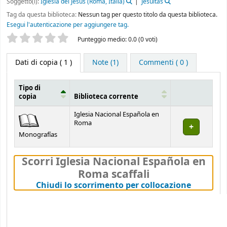
Soggetto(i):
Iglesia del Jesús (Roma, Italia)
Jesuitas
Tag da questa biblioteca:
Nessun tag per questo titolo da questa biblioteca.
Esegui l'autenticazione per aggiungere tag.
La tua valutazione
Punteggio medio: 0.0 (0 voti)
Dati di copia
( 1 )
Note (1)
Commenti ( 0 )
Tipo di
copia
Biblioteca corrente
Dati di copia
Iglesia Nacional Española en
Roma
Monografías
Scorri Iglesia Nacional Española en
Roma scaffali
(Nascond
Chiudi lo scorrimento per collocazione