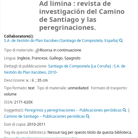
Ad limina : revista de
investigación del Camino
de Santiago y las
peregrinaciones.
Collaboratore(i):
S.A. de Xestión do Plan Xacobeo (Santiago de Compostela, España)
Tipo di materiale:
Risorsa in continuazione
Lingua:
Inglese
,
Francese
,
Gallego
,
Spagnolo
Dettagli di pubblicazione:
Santiago de Compostela [La Coruña] :
S.A. de
Xestión do Plan Xacobeo,
2010-
Descrizione:
v. : il. ; 35 cm
Tipo formato:
text
Tipo di materiale:
unmediated
Formato di trasporto:
volume
ISSN:
2171-620X
Soggetto(i):
Peregrinos y peregrinaciones -- Publicaciones periódicas
Camino de Santiago -- Publicaciones periódicas
Dati di copia:
2010-2011
Tag da questa biblioteca:
Nessun tag per questo titolo da questa biblioteca.