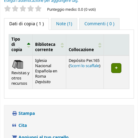
Esegui l'autenticazione per aggiungere tag.
La tua valutazione
Punteggio medio: 0.0 (0 voti)
Dati di copia
( 1 )
Note (1)
Commenti ( 0 )
Tipo
di
Biblioteca
copia
corrente
Collocazione
Dati di copia
Iglesia
Depósito Per.165
(Apre sotto)
Nacional
(
Scorri lo scaffale
)
Española en
Revistas y
Roma
otros
Depósito
recursos
Stampa
Cita
Aggiungi al tuo carrello