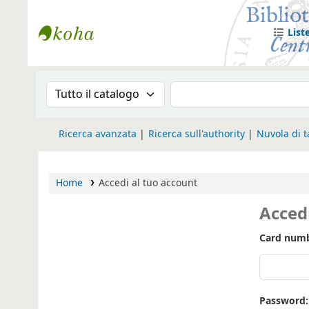
List
Biblioteca Iglesia Nacional Española en
Cronologia della ricerca
Search the catalog
Ricerca avanzata
Ricerca sull'authority
Nuvola di 
Home
Accedi al tuo account
Acced
Card numb
Password: