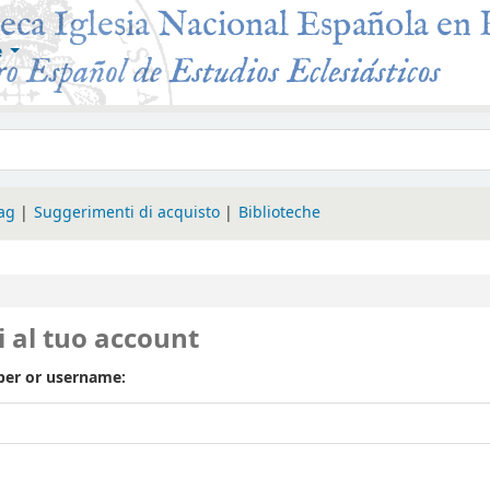
e
 Roma
tag
Suggerimenti di acquisto
Biblioteche
i al tuo account
er or username: