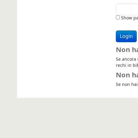
Show pa
Non h
Se ancora n
rechi in bi
Non ha
Se non hai 