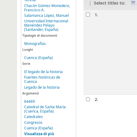
Teresa
Select titles to:
Chacón Gómez-Monedero,
Francisco A.
Risultati
1.
Salamanca López, Manuel
Universidad Internacional
Menéndez Pelayo
(Santander, España)
Tipologie di documenti
Monografías
Luoghi
Cuenca (España)
Serie
El legado de la historia
Fuentes históricas de
Cuenca
Legado de la historia
Argomenti
2.
64469
Catedral de Santa María
(Cuenca, España)
Catedrales
Congresos
Cuenca (España)
Visualizza di più