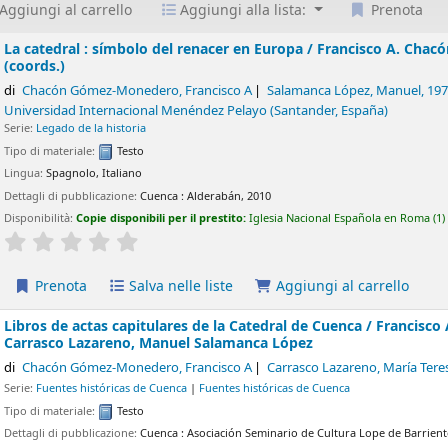
Aggiungi al carrello
Aggiungi alla lista:
Prenota
La catedral : símbolo del renacer en Europa /
Francisco A. Chac
(coords.)
di
Chacón Gómez-Monedero, Francisco A
Salamanca López, Manuel
, 197
Universidad Internacional Menéndez Pelayo (Santander, España)
Serie:
Legado de la historia
Tipo di materiale:
Testo
Lingua:
Spagnolo
,
Italiano
Dettagli di pubblicazione:
Cuenca :
Alderabán,
2010
Disponibilità:
Copie disponibili per il prestito:
Iglesia Nacional Española en Roma
(1)
star rating
Average : 0.0 out of 5 stars
Prenota
Salva nelle liste
Aggiungi al carrello
Libros de actas capitulares de la Catedral de Cuenca /
Francisco
Carrasco Lazareno, Manuel Salamanca López
di
Chacón Gómez-Monedero, Francisco A
Carrasco Lazareno, María Tere
Serie:
Fuentes históricas de Cuenca
|
Fuentes históricas de Cuenca
Tipo di materiale:
Testo
Dettagli di pubblicazione:
Cuenca :
Asociación Seminario de Cultura Lope de Barrientos