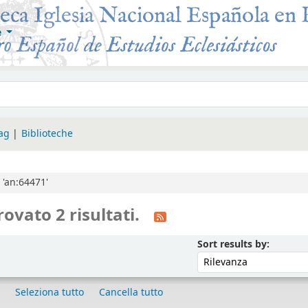
e
 Roma
tag
Biblioteche
r 'an:64471'
rovato 2 risultati.
Ordina p
Sort results by:
Seleziona tutto
Cancella tutto