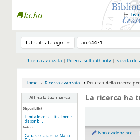
List
Biblioteca Iglesia Nacional Española en
Cronologia della ricerca
Search the catalog
Ricerca avanzata
Ricerca sull'authority
Nuvola di 
Home
Ricerca avanzata
Risultati della ricerca pe
La ricerca ha t
Affina la tua ricerca
Ordina
Disponibilità
Limit alle copie attualmente
disponibili.
Autori
Non evidenziare
Carrasco Lazareno, María