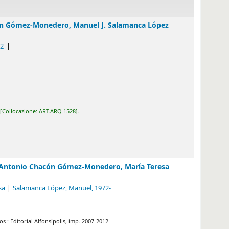
ón Gómez-Monedero, Manuel J. Salamanca López
2-
Collocazione:
ART.ARQ 1528
.
 Antonio Chacón Gómez-Monedero, María Teresa
sa
Salamanca López, Manuel
, 1972-
 : Editorial Alfonsípolis,
imp. 2007-2012