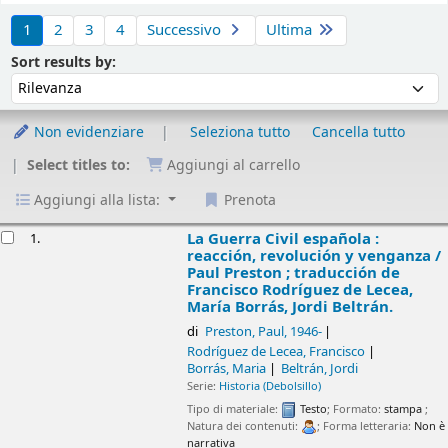
Ordina
1
2
3
4
Successivo
Ultima
Ordina per :
Sort results by:
Non evidenziare
Seleziona tutto
Cancella tutto
Select titles to:
Aggiungi al carrello
Aggiungi alla lista:
Prenota
isultati
La Guerra Civil española : reacción, revolución
1.
y venganza /
Paul Preston ; traducción de
Francisco Rodríguez de Lecea, María Borrás,
Jordi Beltrán.
di
Preston, Paul
, 1946-
Rodríguez de Lecea, Francisco
Borrás, Maria
Beltrán, Jordi
Serie:
Historia (Debolsillo)
Tipo di materiale:
Testo
; Formato:
stampa
; Natura dei contenuti:
; Forma letteraria:
Non è narrativa
Lingua:
Spagnolo
Lingua originale:
Inglese
Dettagli di pubblicazione:
Barcelona :
Debolsillo,
2010