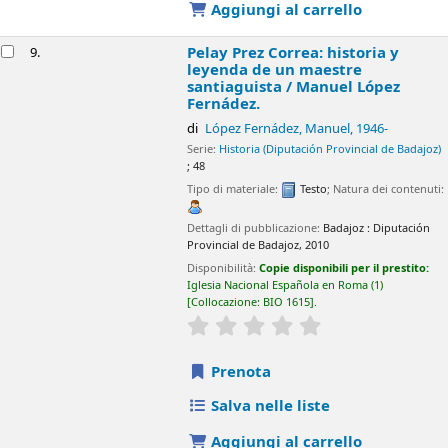
Tipo di materiale:
Testo
Dettagli di pubblicazione:
Almería :
Instituto de Estudios Almerienses
: Diputación de Almería,
2010
Disponibilità:
Copie disponibili per il prestito:
Iglesia Nacional
Española en Roma
(1)
Collocazione:
HIS.ECL.ESP 1420
.
star rating
Average : 0.0 out of 5 stars
Prenota
Salva nelle liste
Aggiungi al carrello
1
2
3
4
Successivo
Ultima
Non trovi quello che
stai cercando?
Fai un
suggerimento di
acquisto