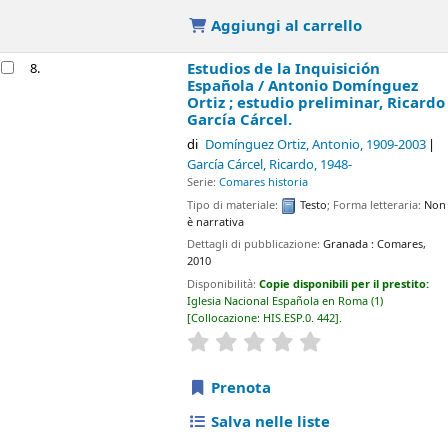
Pelay Prez Correa: historia y leyenda de un
9.
maestre santiaguista /
Manuel López Fernádez.
di
López Fernádez, Manuel
, 1946-
Serie:
Historia (Diputación Provincial de Badajoz)
; 48
Tipo di materiale:
Testo
; Natura dei contenuti:
Dettagli di pubblicazione:
Badajoz :
Diputación Provincial de
Badajoz,
2010
Disponibilità:
Copie disponibili per il prestito:
Iglesia Nacional
Española en Roma
(1)
Collocazione:
BIO 1615
.
star rating
Average : 0.0 out of 5 stars
Prenota
Salva nelle liste
Aggiungi al carrello
Historia del Seminario de Almería (1610-2010) /
10.
Trino Gómez Ruiz.
di
Gomez Ruiz, Trino
, 1944-
Serie:
Historia (Instituto de Estudios Almerienses)
. Estudios
monográficos ; ; 27