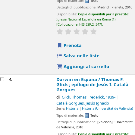
Darwin en España /
Thomas F. Glick ; epílogo de
4.
Jesús I. Català Gorgues.
di
Glick, Thomas Frederick
, 1939-
Català Gorgues, Jesús Ignacio
Serie:
Història
|
Història (Universitat de València)
Tipo di materiale:
Testo
Dettagli di pubblicazione:
[Valencia] :
Universitat de València,
2010
Disponibilità:
Copie disponibili per il prestito:
Iglesia Nacional
Española en Roma
(1)
Collocazione:
FIL 648
.
star rating
Average : 0.0 out of 5 stars
Prenota
Salva nelle liste
Aggiungi al carrello
Carlos III y los bienes de los jesuítas : la gestión
5.
de las temporalidades por la Monarquía
borbónica (1767-1815) /
Carlos A. Martínez
Tornero.