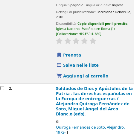
Disponibilità:
Copie disponibili per il prestito:
Iglesia Nacional
Española en Roma
(1)
Collocazione:
HIS.ESP.4. 860
.
star rating
Average : 0.0 out of 5 stars
Prenota
Salva nelle liste
Aggiungi al carrello
Soldados de Dios y Apóstoles de la Patria : las
2.
derechas españolas en la Europa de
entreguerras /
Alejandro Quiroga Fernández
de Soto, Miguel Angel del Arco Blanc.o (eds).
di
Quiroga Fernández de Soto, Alejandro
, 1972-
Arco Blanco, Miguel Angel del
, 1978-
Serie:
Comares historia
Tipo di materiale:
Testo
; Forma letteraria:
Non è narrativa
Dettagli di pubblicazione:
Granada :
Comares,
2010
Disponibilità:
Copie disponibili per il prestito:
Iglesia Nacional
Española en Roma
(1)
Collocazione:
HIS.ESP.4. 1154
.
star rating
Average : 0.0 out of 5 stars