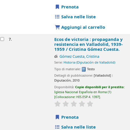
Salva nelle liste
Aggiungi al carrello
Estudios de la Inquisición Española /
Antonio
8.
Domínguez Ortiz ; estudio preliminar, Ricardo
García Cárcel.
di
Domínguez Ortiz, Antonio
, 1909-2003
García Cárcel, Ricardo
, 1948-
Serie:
Comares historia
Tipo di materiale:
Testo
; Forma letteraria:
Non è narrativa
Dettagli di pubblicazione:
Granada :
Comares,
2010
Disponibilità:
Copie disponibili per il prestito:
Iglesia Nacional
Española en Roma
(1)
Collocazione:
HIS.ESP.0. 442
.
star rating
Average : 0.0 out of 5 stars
Prenota
Salva nelle liste
Aggiungi al carrello