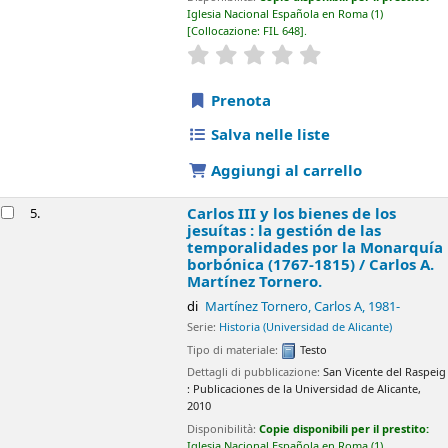
di
Martínez Tornero, Carlos A
, 1981-
Serie:
Historia (Universidad de Alicante)
Tipo di materiale:
Testo
Dettagli di pubblicazione:
San Vicente del Raspeig :
Publicaciones de
la Universidad de Alicante,
2010
Disponibilità:
Copie disponibili per il prestito:
Iglesia Nacional
Española en Roma
(1)
Collocazione:
HIS.ESP.3. 614
.
star rating
Average : 0.0 out of 5 stars
Prenota
Salva nelle liste
Aggiungi al carrello
Papado, cruzadas y órdenes militares, siglos XI-
6.
XIII /
Luis García-Guijarro Ramos.
di
García-Guijarro Ramos, Luis
Serie:
Historia (Cátedra)
. Serie menor
Edizione:
2. ed.
Tipo di materiale:
Testo
Dettagli di pubblicazione:
Madrid :
Cátedra,
2010