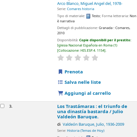
Prenota
Salva nelle liste
Aggiungi al carrello
Los Trastámaras : el triunfo de una dinastía
3.
bastarda /
Julio Valdeón Baruque.
di
Valdeón Baruque, Julio
, 1936-2009
Serie:
Historia (Temas de Hoy)
Tipo di materiale:
Testo
Dettagli di pubblicazione:
Madrid :
Planeta,
2010
Disponibilità:
Copie disponibili per il prestito:
Iglesia Nacional
Española en Roma
(1)
Collocazione:
HIS.ESP.2. 347
.
star rating
Average : 0.0 out of 5 stars
Prenota
Salva nelle liste
Aggiungi al carrello