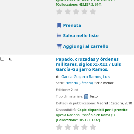
Disponibilità:
Copie disponibili per il prestito:
Iglesia Nacional
Española en Roma
(1)
Collocazione:
HIS.ECL 1232
.
star rating
Average : 0.0 out of 5 stars
Prenota
Salva nelle liste
Aggiungi al carrello
Ecos de victoria : propaganda y resistencia en
7.
Valladolid, 1939-1959 /
Cristina Gómez Cuesta.
di
Gómez Cuesta, Cristina
Serie:
Historia (Diputación de Valladolid)
Tipo di materiale:
Testo
Dettagli di pubblicazione:
[Valladolid] :
Diputación,
2010
Disponibilità:
Copie disponibili per il prestito:
Iglesia Nacional
Española en Roma
(1)
Collocazione:
HIS.ESP.4. 1397
.
star rating
Average : 0.0 out of 5 stars
Prenota