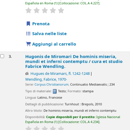
Española en Roma
(1)
Collocazione:
COL.A 4.227
.
star rating
Average : 0.0 out of 5 stars
Prenota
Salva nelle liste
Aggiungi al carrello
Hugonis de Miromari De hominis miseria,
3.
mundi et inferni contemptu /
cura et studio
Fabrice Wendling.
di
Hugues de Miramars
, fl. 1242-1248
Wendling, Fabrice
, 1970-
Serie:
Corpus Christianorum
. Continuatio Mediaevalis ; 234
Tipo di materiale:
Testo
; Formato:
stampa
Lingua:
Latino
,
Francese
Dettagli di pubblicazione:
Turnhout :
Brepols,
2010
Altro titolo:
De hominis miseria, mundi et inferni contemptu
Disponibilità:
Copie disponibili per il prestito:
Iglesia Nacional
Española en Roma
(1)
Collocazione:
COL.A 4.234
.
star rating
Average : 0.0 out of 5 stars