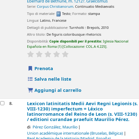
Eberhard de Bethune
, m. 1212?
. Graecismus
Serie:
Corpus Christianorum
. Continuatio Mediaevalis
Tipo di materiale:
Testo
; Formato:
stampa
Lingua:
Latino
,
Francese
Dettagli di pubblicazione:
Turnholti :
Brepols,
2010
Altro titolo:
De figuris coloribusque rhetoricis
Disponibilità:
Copie disponibili per il prestito:
Iglesia Nacional
Española en Roma
(1)
Collocazione:
COL.A 4.225
.
star rating
Average : 0.0 out of 5 stars
Prenota
Salva nelle liste
Aggiungi al carrello
Lexicon latinitatis Medii Aevi Regni Legionis (s.
8.
VIII-1230) imperfectum = Léxico
latinorromance del Reino de Leon (s. VIII-1230)
/
editioni curandae praefuit Maurilio Pérez.
di
Pérez González, Maurilio
Union académique internationale (Bruselas, Bélgica)
Real Academia de la Historia (Madrid, España)