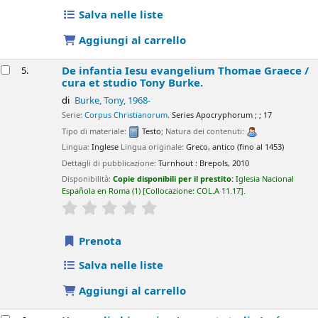
Salva nelle liste
Aggiungi al carrello
De infantia Iesu evangelium Thomae Graece /
5.
cura et studio Tony Burke.
di
Burke, Tony
, 1968-
Serie:
Corpus Christianorum
. Series Apocryphorum ; ; 17
Tipo di materiale:
Testo
; Natura dei contenuti:
Lingua:
Inglese
Lingua originale:
Greco, antico (fino al 1453)
Dettagli di pubblicazione:
Turnhout :
Brepols,
2010
Disponibilità:
Copie disponibili per il prestito:
Iglesia Nacional
Española en Roma
(1)
Collocazione:
COL.A 11.17
.
star rating
Average : 0.0 out of 5 stars
Prenota
Salva nelle liste
Aggiungi al carrello