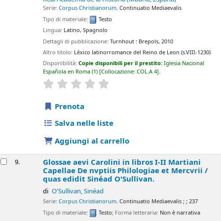
Serie:
Corpus Christianorum
. Continuatio Mediaevalis
Tipo di materiale:
Testo
Lingua:
Latino
,
Spagnolo
Dettagli di pubblicazione:
Turnhout :
Brepols,
2010
Altro titolo:
Léxico latinorromance del Reino de Leon (s.VIII-1230)
Disponibilità:
Copie disponibili per il prestito:
Iglesia Nacional
Española en Roma
(1)
Collocazione:
COL.A 4
.
star rating
Average : 0.0 out of 5 stars
Prenota
Salva nelle liste
Aggiungi al carrello
Glossae aevi Carolini in libros I-II Martiani
9.
Capellae De nvptiis Philologiae et Mercvrii /
quas edidit Sinéad O'Sullivan.
di
O'Sullivan, Sinéad
Serie:
Corpus Christianorum
. Continuatio Mediaevalis ; ; 237
Tipo di materiale:
Testo
; Forma letteraria:
Non è narrativa