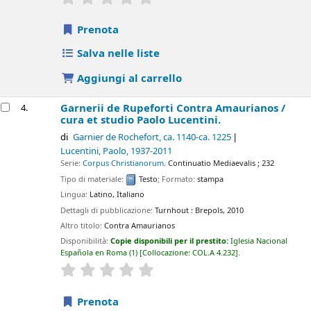
Prenota
Salva nelle liste
Aggiungi al carrello
Garnerii de Rupeforti Contra Amaurianos /
4.
cura et studio Paolo Lucentini.
di
Garnier de Rochefort
, ca. 1140-ca. 1225
Lucentini, Paolo
, 1937-2011
Serie:
Corpus Christianorum
. Continuatio Mediaevalis ; 232
Tipo di materiale:
Testo
; Formato:
stampa
Lingua:
Latino
,
Italiano
Dettagli di pubblicazione:
Turnhout :
Brepols,
2010
Altro titolo:
Contra Amaurianos
Disponibilità:
Copie disponibili per il prestito:
Iglesia Nacional
Española en Roma
(1)
Collocazione:
COL.A 4.232
.
star rating
Average : 0.0 out of 5 stars
Prenota