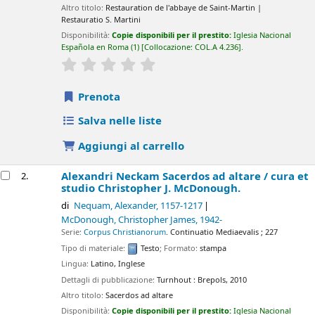
Altro titolo:
Restauration de l'abbaye de Saint-Martin
Restauratio S. Martini
Disponibilità:
Copie disponibili per il prestito:
Iglesia Nacional
Española en Roma
(1)
Collocazione:
COL.A 4.236
.
star rating
Average : 0.0 out of 5 stars
Prenota
Salva nelle liste
Aggiungi al carrello
Alexandri Neckam Sacerdos ad altare /
cura et
2.
studio Christopher J. McDonough.
di
Nequam, Alexander
, 1157-1217
McDonough, Christopher James
, 1942-
Serie:
Corpus Christianorum
. Continuatio Mediaevalis ; 227
Tipo di materiale:
Testo
; Formato:
stampa
Lingua:
Latino
,
Inglese
Dettagli di pubblicazione:
Turnhout :
Brepols,
2010
Altro titolo:
Sacerdos ad altare
Disponibilità:
Copie disponibili per il prestito:
Iglesia Nacional