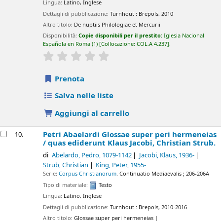
Lingua:
Latino
,
Inglese
Dettagli di pubblicazione:
Turnhout :
Brepols,
2010
Altro titolo:
De nuptiis Philologiae et Mercurii
Disponibilità:
Copie disponibili per il prestito:
Iglesia Nacional
Española en Roma
(1)
Collocazione:
COL.A 4.237
.
star rating
Average : 0.0 out of 5 stars
Prenota
Salva nelle liste
Aggiungi al carrello
Petri Abaelardi Glossae super peri hermeneias
10.
/
quas ediderunt Klaus Jacobi, Christian Strub.
di
Abelardo, Pedro
, 1079-1142
Jacobi, Klaus
, 1936-
Strub, Christian
King, Peter
, 1955-
Serie:
Corpus Christianorum
. Continuatio Mediaevalis ; 206-206A
Tipo di materiale:
Testo
Lingua:
Latino
,
Inglese
Dettagli di pubblicazione:
Turnhout :
Brepols,
2010-2016
Altro titolo:
Glossae super peri hermeneias