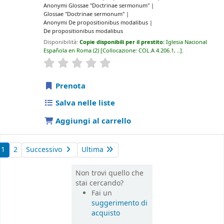
Anonymi Glossae "Doctrinae sermonum"
Glossae "Doctrinae sermonum"
Anonymi De propositionibus modalibus
De propositionibus modalibus
Disponibilità:
Copie disponibili per il prestito:
Iglesia Nacional
Española en Roma
(2)
Collocazione:
COL.A 4.206.1, ..
.
star rating
Average : 0.0 out of 5 stars
Prenota
Salva nelle liste
Aggiungi al carrello
1
2
Successivo
Ultima
Non trovi quello che
stai cercando?
Fai un
suggerimento di
acquisto