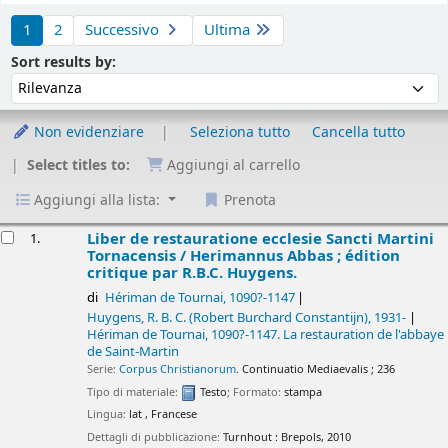
Ordina
1
2
Successivo
Ultima
Ordina per :
Sort results by:
Non evidenziare
Seleziona tutto
Cancella tutto
Select titles to:
Aggiungi al carrello
Aggiungi alla lista:
Prenota
isultati
Liber de restauratione ecclesie Sancti Martini
1.
Tornacensis /
Herimannus Abbas ; édition
critique par R.B.C. Huygens.
di
Hériman de Tournai
, 1090?-1147
Huygens, R. B. C. (Robert Burchard Constantijn)
, 1931-
Hériman de Tournai
, 1090?-1147
. La restauration de l'abbaye
de Saint-Martin
Serie:
Corpus Christianorum
. Continuatio Mediaevalis ; 236
Tipo di materiale:
Testo
; Formato:
stampa
Lingua:
lat
,
Francese
Dettagli di pubblicazione:
Turnhout :
Brepols,
2010