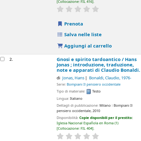
Collocazione:
FIL 416
.
star rating
Average : 0.0 out of 5 sta
Prenota
Salva nelle liste
Aggiungi al carrello
Gnosi e spirito tardoantico /
Hans
2.
Jonas ; introduzione, traduzione,
note e apparati di Claudio Bonaldi.
di
Jonas, Hans
Bonaldi, Claudio
, 1976-
Serie:
Bompiani Il pensiero occidentale
Tipo di materiale:
Testo
Lingua:
Italiano
Dettagli di pubblicazione:
Milano :
Bompiani Il
pensiero occidentale,
2010
Disponibilità:
Copie disponibili per il prestito:
Iglesia Nacional Española en Roma
(1)
Collocazione:
FIL 404
.
star rating
Average : 0.0 out of 5 sta