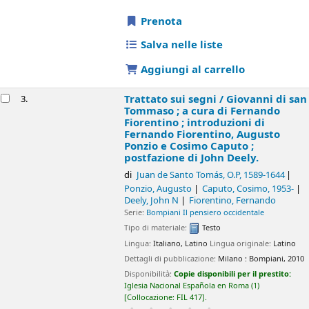
Prenota
Salva nelle liste
Aggiungi al carrello
Trattato sui segni /
Giovanni di san
3.
Tommaso ; a cura di Fernando
Fiorentino ; introduzioni di
Fernando Fiorentino, Augusto
Ponzio e Cosimo Caputo ;
postfazione di John Deely.
di
Juan de Santo Tomás, O.P
, 1589-1644
Ponzio, Augusto
Caputo, Cosimo
, 1953-
Deely, John N
Fiorentino, Fernando
Serie:
Bompiani Il pensiero occidentale
Tipo di materiale:
Testo
Lingua:
Italiano
,
Latino
Lingua originale:
Latino
Dettagli di pubblicazione:
Milano :
Bompiani,
2010
Disponibilità:
Copie disponibili per il prestito:
Iglesia Nacional Española en Roma
(1)
Collocazione:
FIL 417
.