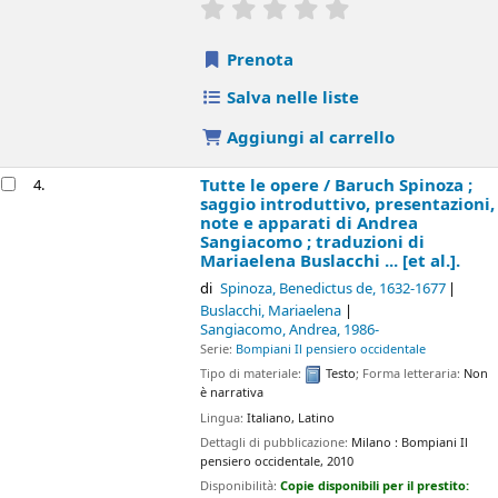
star rating
Average : 0.0 out of 5 sta
Prenota
Salva nelle liste
Aggiungi al carrello
Tutte le opere /
Baruch Spinoza ;
4.
saggio introduttivo, presentazioni,
note e apparati di Andrea
Sangiacomo ; traduzioni di
Mariaelena Buslacchi ... [et al.].
di
Spinoza, Benedictus de
, 1632-1677
Buslacchi, Mariaelena
Sangiacomo, Andrea
, 1986-
Serie:
Bompiani Il pensiero occidentale
Tipo di materiale:
Testo
; Forma letteraria:
Non
è narrativa
Lingua:
Italiano
,
Latino
Dettagli di pubblicazione:
Milano :
Bompiani Il
pensiero occidentale,
2010
Disponibilità:
Copie disponibili per il prestito: