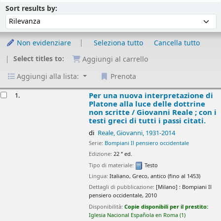
Ordina
Ordina per :
Sort results by:
Non evidenziare
Seleziona tutto
Cancella tutto
Select titles to:
Aggiungi al carrello
Aggiungi alla lista:
Prenota
isultati
Per una nuova interpretazione di
1.
Platone alla luce delle dottrine
non scritte /
Giovanni Reale ; con i
testi greci di tutti i passi citati.
di
Reale, Giovanni
, 1931-2014
Serie:
Bompiani Il pensiero occidentale
Edizione:
22 ª ed.
Tipo di materiale:
Testo
Lingua:
Italiano
,
Greco, antico (fino al 1453)
Dettagli di pubblicazione:
[Milano] :
Bompiani Il
pensiero occidentale,
2010
Disponibilità:
Copie disponibili per il prestito:
Iglesia Nacional Española en Roma
(1)