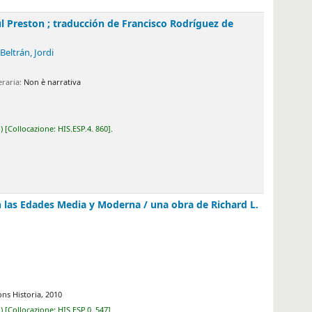
aducción de Francisco Rodríguez de Lecea, María
iva
.ESP.4. 860
.
 Media y Moderna /
una obra de Richard L. Kagan ;
.ESP.0. 547
.