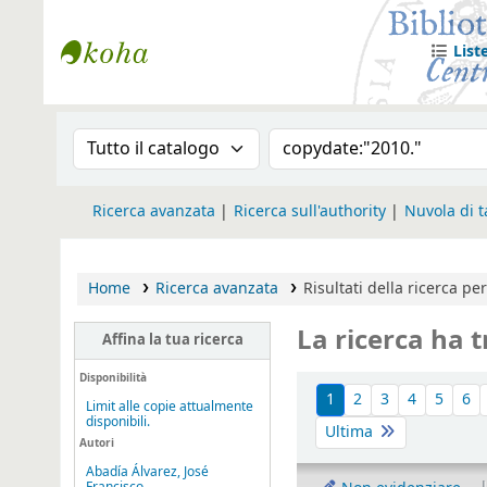
List
Biblioteca Iglesia Nacional Española en
Cronologia della ricerca
Search the catalog
Ricerca avanzata
Ricerca sull'authority
Nuvola di 
Home
Ricerca avanzata
Risultati della ricerca pe
La ricerca ha t
Affina la tua ricerca
Ordina
Disponibilità
1
2
3
4
5
6
Limit alle copie attualmente
disponibili.
Ultima
Autori
Abadía Álvarez, José