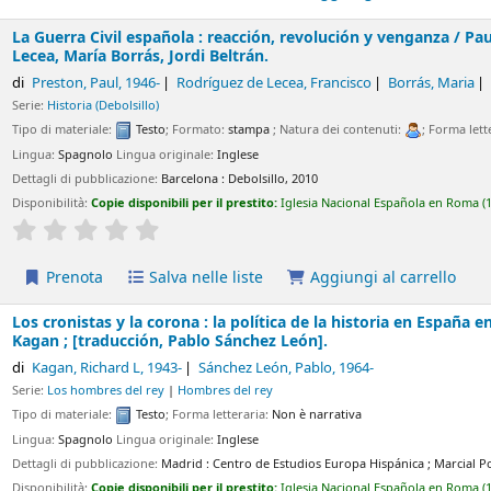
vil española : reacción, revolución y venganza /
Paul Preston ; tr
 Beltrán.
ul
, 1946-
Rodríguez de Lecea, Francisco
Borrás, Maria
Beltrán, Jordi
ebolsillo)
e:
Testo
; Formato:
stampa
; Natura dei contenuti:
; Forma letteraria:
Non è narrat
o
Lingua originale:
Inglese
licazione:
Barcelona :
Debolsillo,
2010
ie disponibili per il prestito:
Iglesia Nacional Española en Roma
(1)
Collocazione:
HIS
Average : 0.0 out of 5 stars
Salva nelle liste
Aggiungi al carrello
 y la corona : la política de la historia en España en las Edades
 Pablo Sánchez León].
ard L
, 1943-
Sánchez León, Pablo
, 1964-
s del rey
|
Hombres del rey
e:
Testo
; Forma letteraria:
Non è narrativa
o
Lingua originale:
Inglese
licazione:
Madrid :
Centro de Estudios Europa Hispánica ; Marcial Pons Historia,
2010
ie disponibili per il prestito:
Iglesia Nacional Española en Roma
(1)
Collocazione:
HIS