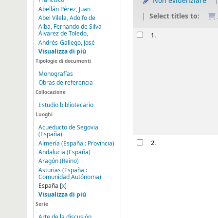
Non evidenziare
Francisco
Abellán Pérez, Juan
Select titles to:
Abel Vilela, Adolfo de
Alba, Fernando de Silva
Risultati
Textos y disc
1.
Andrés-Gallego, José
di
Negrín, Jua
Visualizza di più
Serie:
Clásicos d
Tipologie di documenti
Tipo di material
Monografías
Dettagli di pubb
Obras de referencia
Disponibilità:
Cop
Collocazione
star rating
Estudio bibliotecario
Luoghi
Prenota
Acueducto de Segovia
(España)
El peso del 
2.
Almería (España : Provincia)
Andalucia (España)
di
Núñez Flore
Aragón (Reino)
Serie:
Estudios (M
Asturias (España :
Tipo di material
Comunidad Autónoma)
España
[
x
]
Dettagli di pubb
Visualizza di più
Disponibilità:
Cop
Serie
star rating
Arte de la discusión