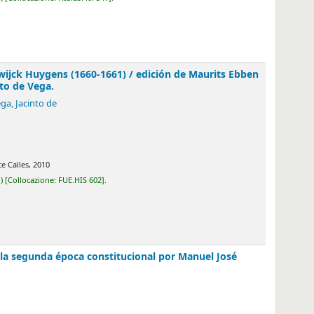
 (1660-1661) /
edición de Maurits Ebben ; traducción
E.HIS 602
.
poca constitucional por Manuel José Quintana /
Manuel