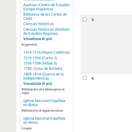
Austrias (Centro de Estudios
Prenota
Europa Hispánica)
Biblioteca de las Cortes de
Cádiz
La Iglesia e
3.
Ciencias históricas
di
Martínez Ru
Ciencias históricas (Instituto
Tipo di material
de Estudios Riojanos)
Visualizza di più
Dettagli di pubb
Argomenti
Disponibilità:
Cop
star rating
1474-1516 (Reyes Católicos)
1516-1556 (Carlos I)
1556-1598 (Felipe II)
Prenota
1700- (Casa de Borbón)
1808-1814 (Guerra de la
Ángel Ossori
4.
Independencia)
Visualizza di più
di
López Garcí
Biblioteche che detengono la
Tipo di material
copia
Dettagli di pubb
Iglesia Nacional Española
en Roma
Disponibilità:
Cop
Biblioteche di appartenenza
star rating
Iglesia Nacional Española
en Roma
Prenota
Lingue