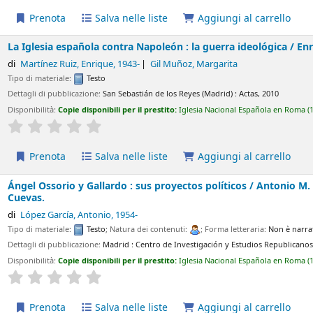
Salva nelle liste
Aggiungi al carrello
spañola contra Napoleón : la guerra ideológica /
Enrique Martínez 
iz, Enrique
, 1943-
Gil Muñoz, Margarita
e:
Testo
licazione:
San Sebastián de los Reyes (Madrid) :
Actas,
2010
ie disponibili per il prestito:
Iglesia Nacional Española en Roma
(1)
Collocazione:
HIS
Average : 0.0 out of 5 stars
Salva nelle liste
Aggiungi al carrello
o y Gallardo : sus proyectos políticos /
Antonio M. López García ;
a, Antonio
, 1954-
e:
Testo
; Natura dei contenuti:
; Forma letteraria:
Non è narrativa
licazione:
Madrid :
Centro de Investigación y Estudios Republicanos,
2010
ie disponibili per il prestito:
Iglesia Nacional Española en Roma
(1)
Collocazione:
HIS
Average : 0.0 out of 5 stars
Salva nelle liste
Aggiungi al carrello