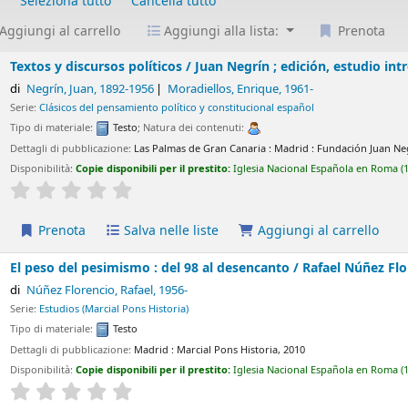
Seleziona tutto
Cancella tutto
Aggiungi al carrello
Aggiungi alla lista:
Prenota
ursos políticos /
Juan Negrín ; edición, estudio introductorio y n
n
, 1892-1956
Moradiellos, Enrique
, 1961-
el pensamiento político y constitucional español
e:
Testo
; Natura dei contenuti:
licazione:
Las Palmas de Gran Canaria : Madrid :
Fundación Juan Negrín ; Centro de Estu
ie disponibili per il prestito:
Iglesia Nacional Española en Roma
(1)
Collocazione:
HIS
Average : 0.0 out of 5 stars
Salva nelle liste
Aggiungi al carrello
pesimismo : del 98 al desencanto /
Rafael Núñez Florencio.
ncio, Rafael
, 1956-
arcial Pons Historia)
e:
Testo
licazione:
Madrid :
Marcial Pons Historia,
2010
ie disponibili per il prestito:
Iglesia Nacional Española en Roma
(1)
Collocazione:
HIS
Average : 0.0 out of 5 stars