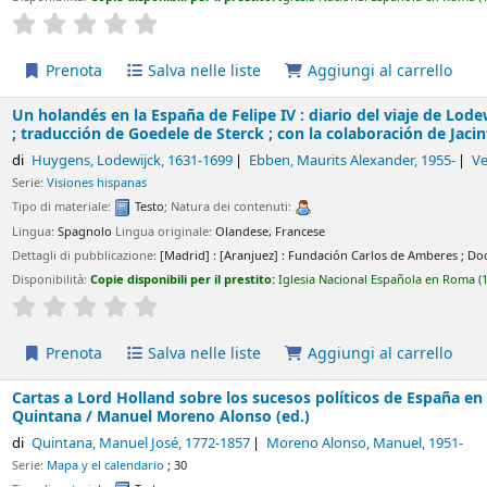
Average : 0.0 out of 5 stars
Salva nelle liste
Aggiungi al carrello
en la España de Felipe IV : diario del viaje de Lodewijck Huygens
e Sterck ; con la colaboración de Jacinto de Vega.
odewijck
, 1631-1699
Ebben, Maurits Alexander
, 1955-
Vega, Jacinto de
ispanas
e:
Testo
; Natura dei contenuti:
o
Lingua originale:
Olandese
,
Francese
licazione:
[Madrid] : [Aranjuez] :
Fundación Carlos de Amberes ; Doce Calles,
2010
ie disponibili per il prestito:
Iglesia Nacional Española en Roma
(1)
Collocazione:
FU
Average : 0.0 out of 5 stars
Salva nelle liste
Aggiungi al carrello
d Holland sobre los sucesos políticos de España en la segunda é
so (ed.)
anuel José
, 1772-1857
Moreno Alonso, Manuel
, 1951-
calendario
; 30
e:
Testo