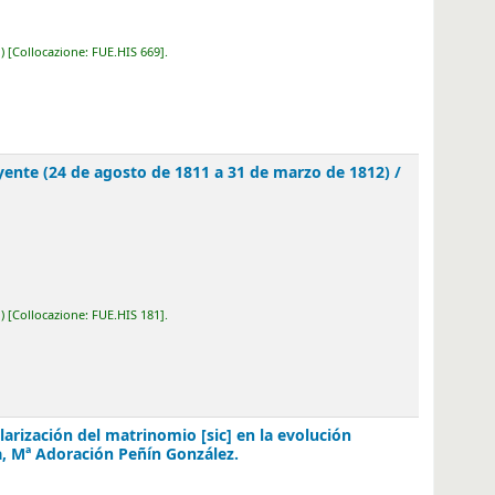
E.HIS 669
.
agosto de 1811 a 31 de marzo de 1812) /
edición,
E.HIS 181
.
atrinomio [sic] en la evolución histórica del
lez.