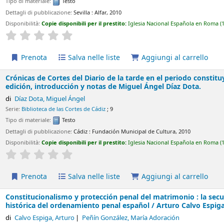
licazione:
Sevilla :
Alfar,
2010
ie disponibili per il prestito:
Iglesia Nacional Española en Roma
(1)
Collocazione:
FU
Average : 0.0 out of 5 stars
Salva nelle liste
Aggiungi al carrello
Cortes del Diario de la tarde en el periodo constituyente (24 de 
 y notas de Miguel Ángel Díaz Dota.
Miguel Ángel
de las Cortes de Cádiz
; 9
e:
Testo
licazione:
Cádiz :
Fundación Municipal de Cultura,
2010
ie disponibili per il prestito:
Iglesia Nacional Española en Roma
(1)
Collocazione:
FU
Average : 0.0 out of 5 stars
Salva nelle liste
Aggiungi al carrello
alismo y protección penal del matrimonio : la secularización del m
o penal español /
Arturo Calvo Espiga, Mª Adoración Peñín Gonzá
a, Arturo
Peñín González, María Adoración
s (Civitas-Thomson Reuters)