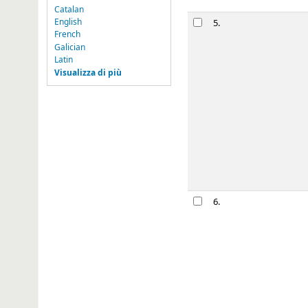
Catalan
La Guerra Ci
5.
English
Borrás, Jordi
French
di
Preston, Pa
Galician
Serie:
Historia (D
Latin
Tipo di material
Visualizza di più
Lingua:
Spagnol
Dettagli di pubb
Disponibilità:
Cop
star rating
Prenota
Los cronistas
6.
[traducción,
di
Kagan, Rich
Serie:
Los hombre
Tipo di material
Lingua:
Spagnol
Dettagli di pubb
Disponibilità:
Cop