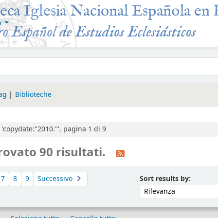
e
 Roma
tag
Biblioteche
r 'copydate:"2010."', pagina 1 di 9
rovato 90 risultati.
Ordina p
Sort results by:
7
8
9
Successivo