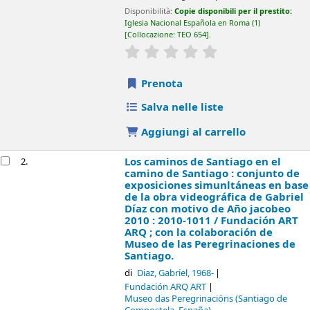
Disponibilità:
Copie disponibili per il prestito:
Iglesia Nacional Española en Roma
(1)
Collocazione:
TEO 654
.
star rating
Average : 0.0 out of 5 sta
Prenota
Salva nelle liste
Aggiungi al carrello
Los caminos de Santiago en el
2.
camino de Santiago : conjunto de
exposiciones simunltáneas en base
de la obra videográfica de Gabriel
Díaz con motivo de Año jacobeo
2010 : 2010-1011 /
Fundación ART
ARQ ; con la colaboración de
Museo de las Peregrinaciones de
Santiago.
di
Diaz, Gabriel
, 1968-
Fundación ARQ ART
Museo das Peregrinacións (Santiago de