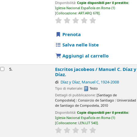
Disponibilità:
Copie disponibili per il prestito:
Iglesia Nacional Española en Roma
(1)
Collocazione:
ART.ARQ 678
.
star rating
Average : 0.0 out of 5 sta
Prenota
Salva nelle liste
Aggiungi al carrello
Escritos jacobeos /
Manuel C. Díaz y
5.
Díaz.
di
Díaz y Díaz, Manuel C
, 1924-2008
Tipo di materiale:
Testo
Dettagli di pubblicazione:
[Santiago de
Compostela] :
Consorcio de Santiago : Universidad
de Santiago de Compostela,
2010
Disponibilità:
Copie disponibili per il prestito:
Iglesia Nacional Española en Roma
(1)
Collocazione:
LEN.LIT 540
.
star rating
Average : 0.0 out of 5 sta