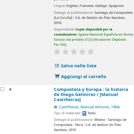
Lingua:
Inglese
,
Francese
,
Gallego
,
Spagnolo
Dettagli di pubblicazione:
Santiago de Compostela
[La Coruña] :
S.A. de Xestión do Plan Xacobeo,
2010-
Disponibilità:
Copie disponibili per la
consultazione:
Iglesia Nacional Española en Roma:
Escluso dal prestito
(1)
Collocazione:
Depósito
Per.165
.
star rating
Average : 0.0 out of 5 sta
Salva nelle liste
Aggiungi al carrello
Compostela y Europa : la historia
4.
de Diego Gelmírez /
[Manuel
Castiñeiras]
di
Castiñeiras, Manuel Antonio
, 1964-
Tipo di materiale:
Testo
Dettagli di pubblicazione:
Milano : Santiago de
Compostela :
Skira ; S.A. de Xestion do Plan
Xacobeo,
2010