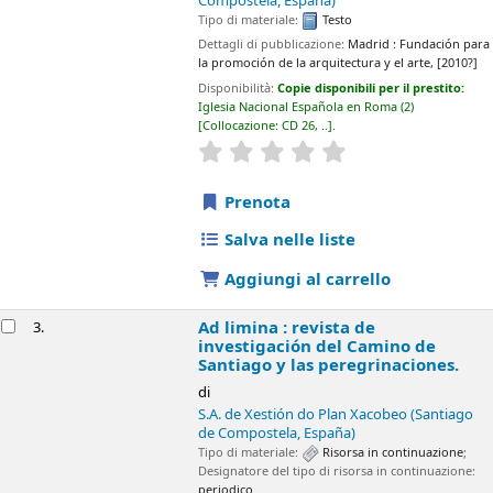
Compostela, España)
Tipo di materiale:
Testo
Dettagli di pubblicazione:
Madrid :
Fundación para
la promoción de la arquitectura y el arte,
[2010?]
Disponibilità:
Copie disponibili per il prestito:
Iglesia Nacional Española en Roma
(2)
Collocazione:
CD 26, ..
.
star rating
Average : 0.0 out of 5 sta
Prenota
Salva nelle liste
Aggiungi al carrello
Ad limina : revista de
3.
investigación del Camino de
Santiago y las peregrinaciones.
di
S.A. de Xestión do Plan Xacobeo (Santiago
de Compostela, España)
Tipo di materiale:
Risorsa in continuazione
;
Designatore del tipo di risorsa in continuazione:
periodico