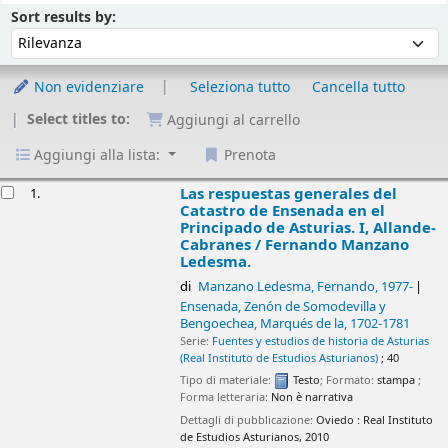
Ordina
Ordina per :
Sort results by:
Non evidenziare
Seleziona tutto
Cancella tutto
Select titles to:
Aggiungi al carrello
Aggiungi alla lista:
Prenota
isultati
Las respuestas generales del
1.
Catastro de Ensenada en el
Principado de Asturias. I, Allande-
Cabranes /
Fernando Manzano
Ledesma.
di
Manzano Ledesma, Fernando
, 1977-
Ensenada, Zenón de Somodevilla y
Bengoechea, Marqués de la
, 1702-1781
Serie:
Fuentes y estudios de historia de Asturias
(Real Instituto de Estudios Asturianos)
; 40
Tipo di materiale:
Testo
; Formato:
stampa
;
Forma letteraria:
Non è narrativa
Dettagli di pubblicazione:
Oviedo :
Real Instituto
de Estudios Asturianos,
2010