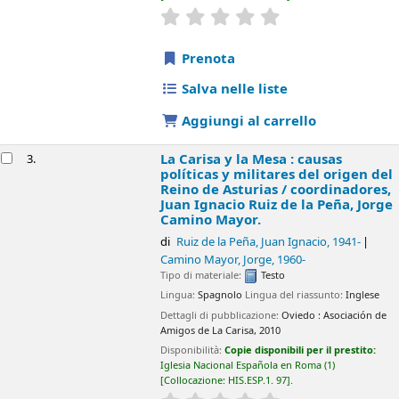
star rating
Average : 0.0 out of 5 sta
Prenota
Salva nelle liste
Aggiungi al carrello
La Carisa y la Mesa : causas
3.
políticas y militares del origen del
Reino de Asturias /
coordinadores,
Juan Ignacio Ruiz de la Peña, Jorge
Camino Mayor.
di
Ruiz de la Peña, Juan Ignacio
, 1941-
Camino Mayor, Jorge
, 1960-
Tipo di materiale:
Testo
Lingua:
Spagnolo
Lingua del riassunto:
Inglese
Dettagli di pubblicazione:
Oviedo :
Asociación de
Amigos de La Carisa,
2010
Disponibilità:
Copie disponibili per il prestito:
Iglesia Nacional Española en Roma
(1)
Collocazione:
HIS.ESP.1. 97
.