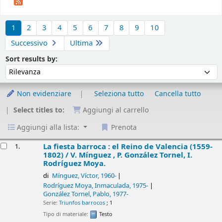
Ordina
1
2
3
4
5
6
7
8
9
10
Successivo
Ultima
Ordina per :
Sort results by:
Non evidenziare
Seleziona tutto
Cancella tutto
Select titles to:
Aggiungi al carrello
Aggiungi alla lista:
Prenota
isultati
La fiesta barroca : el Reino de Valencia (1559-
1.
1802) /
V. Mínguez , P. González Tornel, I.
Rodríguez Moya.
di
Mínguez, Víctor
, 1960-
Rodríguez Moya, Inmaculada
, 1975-
González Tornel, Pablo
, 1977-
Serie:
Triunfos barrocos
; 1
Tipo di materiale:
Testo