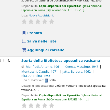
Subdirección General de Documentación y Publicaciones,
2010
Disponibilità:
Copie disponibili per il prestito:
Iglesia Nacional
Española en Roma
(1)
Collocazione:
FUE.HIS 718
.
Liste:
Nuove Acquisizioni
.
star rating
Average : 0.0 out of 5 stars
Prenota
Salva nelle liste
Aggiungi al carrello
Storia della Biblioteca apostolica vaticana
4.
di
Manfredi, Antonio
, 1961-
Ceresa, Massimo
, 1947-
Montuschi, Claudia
, 1971-
Jatta, Barbara
, 1962-
Rita, Andreina
, 1965-
Tipo di materiale:
Testo
Dettagli di pubblicazione:
Città del Vaticano :
Biblioteca apostolica
vaticana,
2010-
Disponibilità:
Copie disponibili per il prestito:
Iglesia Nacional
Española en Roma
(5)
Collocazione:
PAT.HIS 144.1, ..
.
star rating
Average : 0.0 out of 5 stars