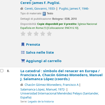
Cereti James F. Puglisi.
di
Cereti, Giovanni
, 1933-
Puglisi, James F
, 1946-
Tipo di materiale:
Testo
Dettagli di pubblicazione:
Bologna :
EDB,
2010
Disponibilità:
Copie disponibili per il prestito:
Iglesia Nacional
Española en Roma
(1)
Collocazione:
ENCH 6.10
.
star rating
Average : 0.0 out of 5 stars
Prenota
Salva nelle liste
Aggiungi al carrello
La catedral : símbolo del renacer en Europa /
8.
Francisco A. Chacón Gómez-Monedero, Manuel
J. Salamanca López (coords.)
di
Chacón Gómez-Monedero, Francisco A
Salamanca López, Manuel
, 1972-
Universidad Internacional Menéndez Pelayo (Santander,
España)
Serie:
Legado de la historia