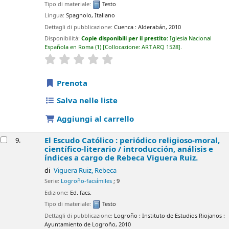
Tipo di materiale:
Testo
Lingua:
Spagnolo
,
Italiano
Dettagli di pubblicazione:
Cuenca :
Alderabán,
2010
Disponibilità:
Copie disponibili per il prestito:
Iglesia Nacional
Española en Roma
(1)
Collocazione:
ART.ARQ 1528
.
star rating
Average : 0.0 out of 5 stars
Prenota
Salva nelle liste
Aggiungi al carrello
El Escudo Católico : periódico religioso-moral,
9.
científico-literario /
introducción, análisis e
índices a cargo de Rebeca Viguera Ruiz.
di
Viguera Ruiz, Rebeca
Serie:
Logroño-facsímiles
; 9
Edizione:
Ed. facs.
Tipo di materiale:
Testo
Dettagli di pubblicazione:
Logroño :
Instituto de Estudios Riojanos :
Ayuntamiento de Logroño,
2010