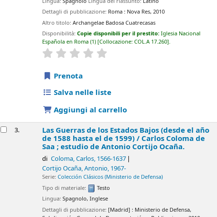
Lingua:
Spagnolo
Lingua del riassunto:
Latino
Dettagli di pubblicazione:
Roma :
Nova Res,
2010
Altro titolo:
Archangelae Badosa Cuatrecasas
Disponibilità:
Copie disponibili per il prestito:
Iglesia Nacional
Española en Roma
(1)
Collocazione:
COL.A 17.260
.
star rating
Average : 0.0 out of 5 stars
Prenota
Salva nelle liste
Aggiungi al carrello
Las Guerras de los Estados Bajos (desde el año
3.
de 1588 hasta el de 1599) /
Carlos Coloma de
Saa ; estudio de Antonio Cortijo Ocaña.
di
Coloma, Carlos
, 1566-1637
Cortijo Ocaña, Antonio
, 1967-
Serie:
Colección Clásicos (Ministerio de Defensa)
Tipo di materiale:
Testo
Lingua:
Spagnolo
,
Inglese
Dettagli di pubblicazione:
[Madrid] :
Ministerio de Defensa,