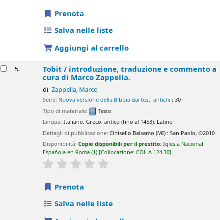
Prenota
Salva nelle liste
Aggiungi al carrello
Tobit /
introduzione, traduzione e commento a
5.
cura di Marco Zappella.
di
Zappella, Marco
Serie:
Nuova versione della Bibbia dai testi antichi
; 30
Tipo di materiale:
Testo
Lingua:
Italiano
,
Greco, antico (fino al 1453)
,
Latino
Dettagli di pubblicazione:
Cinisello Balsamo (MI) :
San Paolo,
©2010
Disponibilità:
Copie disponibili per il prestito:
Iglesia Nacional
Española en Roma
(1)
Collocazione:
COL.A 124.30
.
star rating
Average : 0.0 out of 5 stars
Prenota
Salva nelle liste