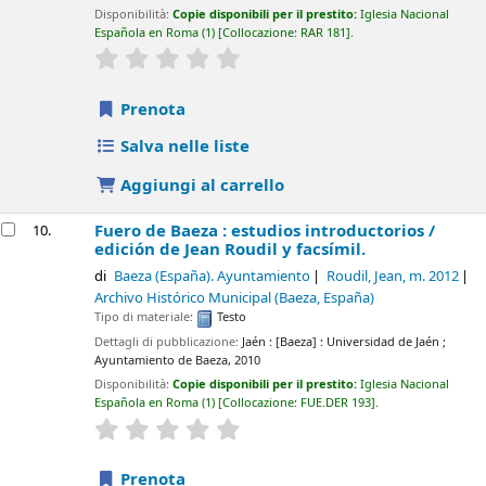
Disponibilità:
Copie disponibili per il prestito:
Iglesia Nacional
Española en Roma
(1)
Collocazione:
RAR 181
.
star rating
Average : 0.0 out of 5 stars
Prenota
Salva nelle liste
Aggiungi al carrello
Fuero de Baeza : estudios introductorios /
10.
edición de Jean Roudil y facsímil.
di
Baeza (España). Ayuntamiento
Roudil, Jean
, m. 2012
Archivo Histórico Municipal (Baeza, España)
Tipo di materiale:
Testo
Dettagli di pubblicazione:
Jaén : [Baeza] :
Universidad de Jaén ;
Ayuntamiento de Baeza,
2010
Disponibilità:
Copie disponibili per il prestito:
Iglesia Nacional
Española en Roma
(1)
Collocazione:
FUE.DER 193
.
star rating
Average : 0.0 out of 5 stars
Prenota