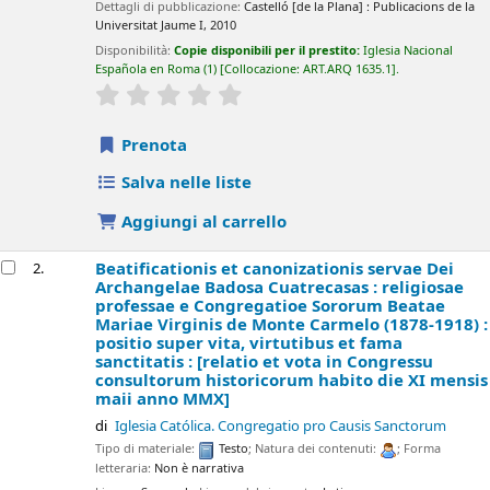
Dettagli di pubblicazione:
Castelló [de la Plana] :
Publicacions de la
Universitat Jaume I,
2010
Disponibilità:
Copie disponibili per il prestito:
Iglesia Nacional
Española en Roma
(1)
Collocazione:
ART.ARQ 1635.1
.
star rating
Average : 0.0 out of 5 stars
Prenota
Salva nelle liste
Aggiungi al carrello
Beatificationis et canonizationis servae Dei
2.
Archangelae Badosa Cuatrecasas : religiosae
professae e Congregatioe Sororum Beatae
Mariae Virginis de Monte Carmelo (1878-1918) :
positio super vita, virtutibus et fama
sanctitatis : [relatio et vota in Congressu
consultorum historicorum habito die XI mensis
maii anno MMX]
di
Iglesia Católica. Congregatio pro Causis Sanctorum
Tipo di materiale:
Testo
; Natura dei contenuti:
; Forma
letteraria:
Non è narrativa