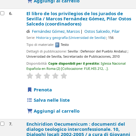
Aggiungi al carrello
El libro de los privilegios de los jurados de
6.
Sevilla /
Marcos Fernández Gómez, Pilar Ostos
Salcedo (coordinadores)
di
Fernández Gómez, Marcos
Ostos Salcedo, Pilar
Serie:
Historia y geografía (Universidad de Sevilla)
; 156
Tipo di materiale:
Testo
Dettagli di pubblicazione:
Sevilla :
Defensor del Pueblo Andaluz ;
Universidad de Sevilla, Secretariado de Publicaciones,
2010
Disponibilità:
Copie disponibili per il prestito:
Iglesia Nacional
Española en Roma
(2)
Collocazione:
FUE.HIS 212, ..
.
star rating
Average : 0.0 out of 5 stars
Prenota
Salva nelle liste
Aggiungi al carrello
Enchiridion Oecumenicum : documenti del
7.
dialogo teologico interconfessionale. 10,
Dialoghi locali 2002-2005 /
a cura di Giovanni