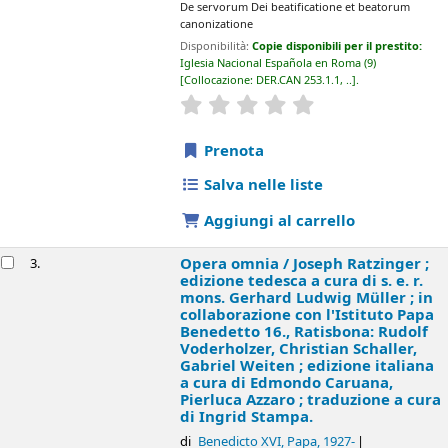
De servorum Dei beatificatione et beatorum
canonizatione
Disponibilità:
Copie disponibili per il prestito:
Iglesia Nacional Española en Roma
(9)
Collocazione:
DER.CAN 253.1.1, ..
.
star rating
Average : 0.0 out of 5 sta
Prenota
Salva nelle liste
Aggiungi al carrello
Opera omnia /
Joseph Ratzinger ;
3.
edizione tedesca a cura di s. e. r.
mons. Gerhard Ludwig Müller ; in
collaborazione con l'Istituto Papa
Benedetto 16., Ratisbona: Rudolf
Voderholzer, Christian Schaller,
Gabriel Weiten ; edizione italiana
a cura di Edmondo Caruana,
Pierluca Azzaro ; traduzione a cura
di Ingrid Stampa.
di
Benedicto XVI, Papa
, 1927-