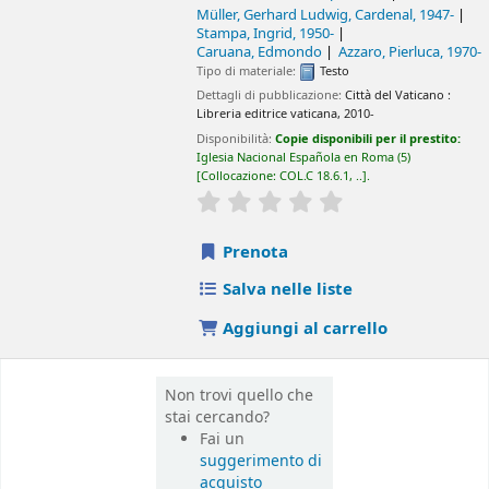
Müller, Gerhard Ludwig, Cardenal
, 1947-
Stampa, Ingrid
, 1950-
Caruana, Edmondo
Azzaro, Pierluca
, 1970-
Tipo di materiale:
Testo
Dettagli di pubblicazione:
Città del Vaticano :
Libreria editrice vaticana,
2010-
Disponibilità:
Copie disponibili per il prestito:
Iglesia Nacional Española en Roma
(5)
Collocazione:
COL.C 18.6.1, ..
.
star rating
Average : 0.0 out of 5 sta
Prenota
Salva nelle liste
Aggiungi al carrello
Non trovi quello che
stai cercando?
Fai un
suggerimento di
acquisto