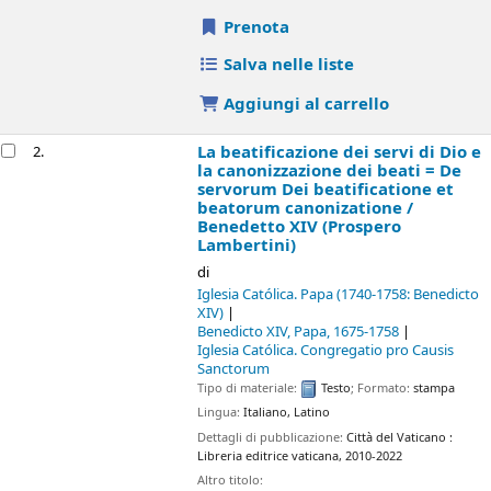
Prenota
Salva nelle liste
Aggiungi al carrello
La beatificazione dei servi di Dio e
2.
la canonizzazione dei beati = De
servorum Dei beatificatione et
beatorum canonizatione /
Benedetto XIV (Prospero
Lambertini)
di
Iglesia Católica. Papa (1740-1758: Benedicto
XIV)
Benedicto XIV, Papa
, 1675-1758
Iglesia Católica. Congregatio pro Causis
Sanctorum
Tipo di materiale:
Testo
; Formato:
stampa
Lingua:
Italiano
,
Latino
Dettagli di pubblicazione:
Città del Vaticano :
Libreria editrice vaticana,
2010-2022
Altro titolo: