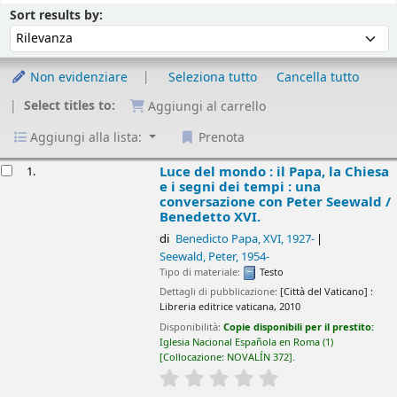
Ordina
Ordina per :
Sort results by:
Non evidenziare
Seleziona tutto
Cancella tutto
Select titles to:
Aggiungi al carrello
Aggiungi alla lista:
Prenota
isultati
Luce del mondo : il Papa, la Chiesa
1.
e i segni dei tempi : una
conversazione con Peter Seewald /
Benedetto XVI.
di
Benedicto Papa, XVI
, 1927-
Seewald, Peter
, 1954-
Tipo di materiale:
Testo
Dettagli di pubblicazione:
[Città del Vaticano] :
Libreria editrice vaticana,
2010
Disponibilità:
Copie disponibili per il prestito:
Iglesia Nacional Española en Roma
(1)
Collocazione:
NOVALÍN 372
.
star rating
Average : 0.0 out of 5 sta