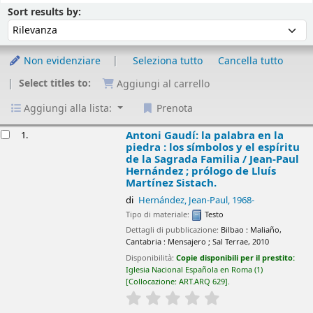
Ordina
Ordina per :
Sort results by:
Non evidenziare
Seleziona tutto
Cancella tutto
Select titles to:
Aggiungi al carrello
Aggiungi alla lista:
Prenota
isultati
Antoni Gaudí: la palabra en la
1.
piedra : los símbolos y el espíritu
de la Sagrada Familia /
Jean-Paul
Hernández ; prólogo de Lluís
Martínez Sistach.
di
Hernández, Jean-Paul
, 1968-
Tipo di materiale:
Testo
Dettagli di pubblicazione:
Bilbao : Maliaño,
Cantabria :
Mensajero ; Sal Terrae,
2010
Disponibilità:
Copie disponibili per il prestito:
Iglesia Nacional Española en Roma
(1)
Collocazione:
ART.ARQ 629
.
star rating
Average : 0.0 out of 5 sta