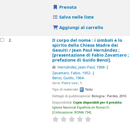
Prenota
Salva nelle liste
Aggiungi al carrello
Il corpo del nome : i simboli e lo
2.
spirito della Chiesa Madre dei
Gesuiti /
Jean Paul Hernández ;
[presentazione di Fabio Zavattaro ;
prefazione di Guido Benzi].
di
Hernández, Jean-Paul
, 1968-
Zavattaro, Fabio
, 1952-
Benzi, Guido
, 1964-
Serie:
Pietre vive
; 1
Tipo di materiale:
Testo
Dettagli di pubblicazione:
Bologna :
Pardes,
2010
Disponibilità:
Copie disponibili per il prestito:
Iglesia Nacional Española en Roma
(1)
Collocazione:
ROMA 734
.
star rating
Average : 0.0 out of 5 sta