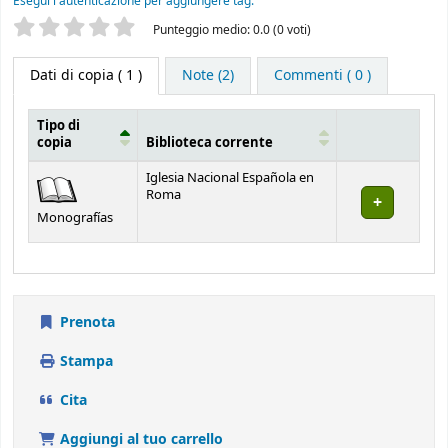
Esegui l'autenticazione per aggiungere tag.
La tua valutazione
Punteggio medio: 0.0 (0 voti)
Dati di copia
( 1 )
Note (2)
Commenti ( 0 )
Tipo di
copia
Biblioteca corrente
Dati di copia
Iglesia Nacional Española en
Roma
Monografías
Prenota
Stampa
Cita
Aggiungi al tuo carrello