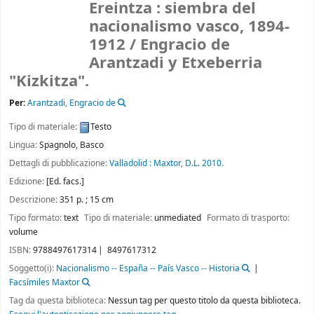
Ereintza : siembra del
nacionalismo vasco, 1894-
1912 /
Engracio de
Arantzadi y Etxeberria
"Kizkitza".
Per:
Arantzadi, Engracio de
Tipo di materiale:
Testo
Lingua:
Spagnolo
,
Basco
Dettagli di pubblicazione:
Valladolid :
Maxtor,
D.L. 2010.
Edizione:
[Ed. facs.]
Descrizione:
351 p. ; 15 cm
Tipo formato:
text
Tipo di materiale:
unmediated
Formato di trasporto:
volume
ISBN:
9788497617314
8497617312
Soggetto(i):
Nacionalismo -- España -- País Vasco -- Historia
Facsímiles Maxtor
Tag da questa biblioteca:
Nessun tag per questo titolo da questa biblioteca.