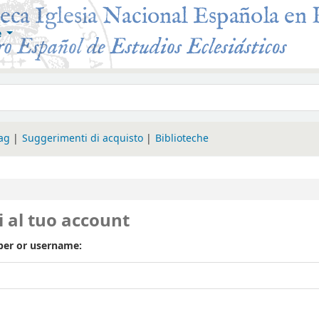
e
 Roma
tag
Suggerimenti di acquisto
Biblioteche
i al tuo account
er or username: