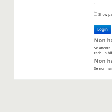
Show pa
Non h
Se ancora n
rechi in bi
Non ha
Se non hai 