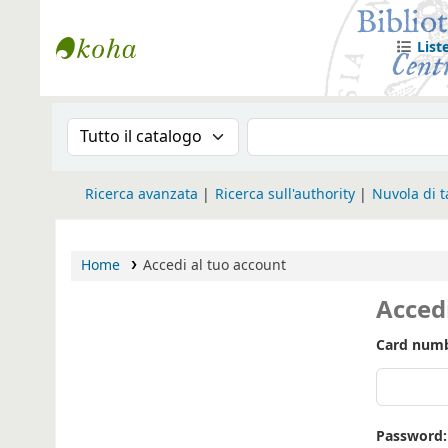
List
Biblioteca Iglesia Nacional Española en
Cronologia della ricerca
Search the catalog
Ricerca avanzata
Ricerca sull'authority
Nuvola di 
Home
Accedi al tuo account
Acced
Card numb
Password: